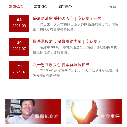
集团动态
党群动态
领导关怀
MORE
盛夏送清凉 关怀暖人心｜安达集团开展...
04
连日来，天津市持续出现大范围高温酷暑天气，气象
2026-08
部门持续发布高温橙色预警...
情系退役老兵 凝聚奋进力量｜安达集团...
30
在建军 99 周年即将来临之际，为进一步弘扬拥军优
2026-07
属优良传统，致敬集团...
八一慰问暖兵心 拥军优属显担当 — ...
29
在 “八一” 建军节来临之际，为大力弘扬拥军优属、拥
2026-07
政爱民的优良传统，...