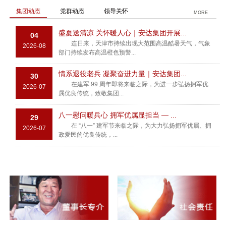
集团动态
党群动态
领导关怀
MORE
盛夏送清凉 关怀暖人心｜安达集团开展...
04
连日来，天津市持续出现大范围高温酷暑天气，气象
2026-08
部门持续发布高温橙色预警...
情系退役老兵 凝聚奋进力量｜安达集团...
30
在建军 99 周年即将来临之际，为进一步弘扬拥军优
2026-07
属优良传统，致敬集团...
八一慰问暖兵心 拥军优属显担当 — ...
29
在 “八一” 建军节来临之际，为大力弘扬拥军优属、拥
2026-07
政爱民的优良传统，...